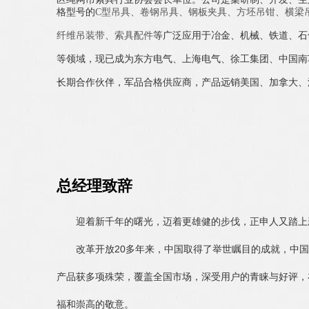
格型号的
C型吊具
、
卷钢吊具
、
钢板夹具
、
方坯吊钳
、
横梁
纤维吊装带
、
索具配件
等广泛应用于冶金、机械、铁道、石
等领域，现已成为东方电气、上海电气、徐工集团、中国南
长期合作伙伴，军品合格供应商，产品远销美国、加拿大、
总经理致辞
迎着新千年的曙光，迈着更雄健的步伐，正申人又踏上
改革开放20多年来，中国取得了举世瞩目的成就，中国
产品获多项殊荣，覆盖全国市场，深受用户的青睐与好评，
福和崇高的敬意。