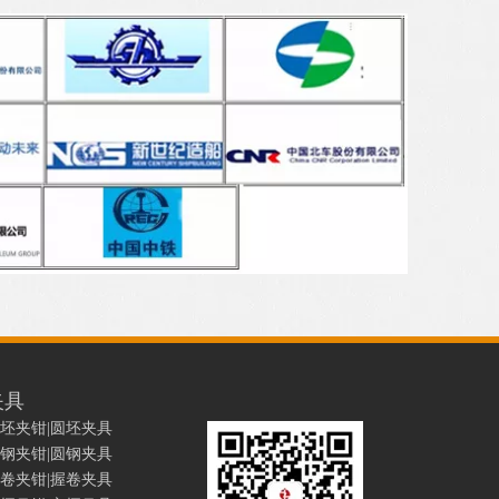
夹具
坯夹钳|圆坯夹具
钢夹钳|圆钢夹具
卷夹钳|握卷夹具