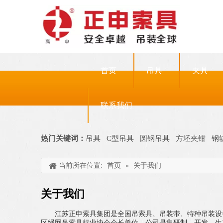
首页
吊具
夹具
联系我们
热门关键词：
吊具
C型吊具
圆钢吊具
方坯夹钳
钢
当前所在位置:
首页
»
关于我们
关于我们
江苏正申索具集团是全国吊索具、吊装带、特种吊装设
区绳网吊索具行业协会会长单位。公司是集研制、开发、生