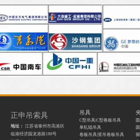
吊具
正申吊索具
C型吊具|C型卷板吊具
圆
地址：
江苏省泰州市高港区
单轧辊吊具
圆
临港经济园龙港路
188号
卷板吊具|竖吊卷板吊具
握