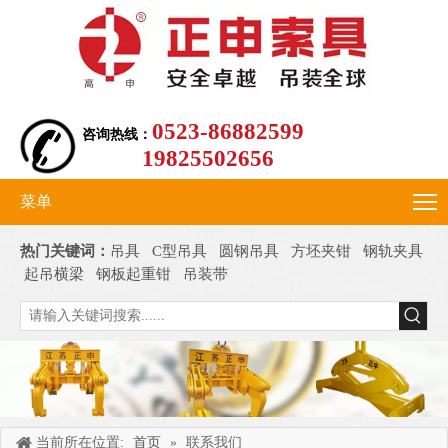
0523-86882599
咨询热线：
19825502656
菜单
热门关键词：
吊具
C型吊具
圆钢吊具
方坯夹钳
钢轨夹具
起吊横梁
钢板起重钳
吊装带
当前所在位置:
首页
»
联系我们