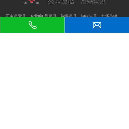
正申吊索具：专业的
C型吊具
、
钢卷吊具
、
钢板夹具
、
方坯吊钳
、
厂家
泰州市高港区绳网吊索具行业
横梁吊具
、
钢板起重钳
、
吊梁
，
协会会长单位，品质可靠，值得信赖。
正申吊索具
地址：
江苏省泰州市高港区临港经济园龙港路
188号
联系人：杜菲
手机：19825502656
电话：0523-86882599
网址：
www.cndsj.com
E-mail：
duf@zssuoju.cn
吊具
C型吊具|C型卷板吊具
单轧辊吊具
卷板吊具|竖吊卷板吊具
双轧辊吊具