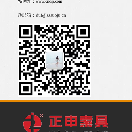

网址：
www.cndsj.com

邮箱：duf@zssuoju.cn