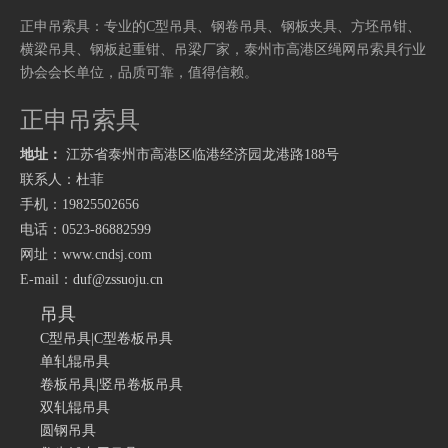
正申吊索具：专业的
C型吊具
、
钢卷吊具
、
钢板夹具
、
方坯吊钳
、
厂家
泰州市高港区绳网吊索具行业
横梁吊具
、
钢板起重钳
、
吊梁
，
协会会长单位，品质可靠，值得信赖。
正申吊索具
地址：
江苏省泰州市高港区临港经济园龙港路
188号
联系人：杜菲
手机：19825502656
电话：0523-86882599
网址：
www.cndsj.com
E-mail：
duf@zssuoju.cn
吊具
C型吊具|C型卷板吊具
单轧辊吊具
卷板吊具|竖吊卷板吊具
双轧辊吊具
圆钢吊具