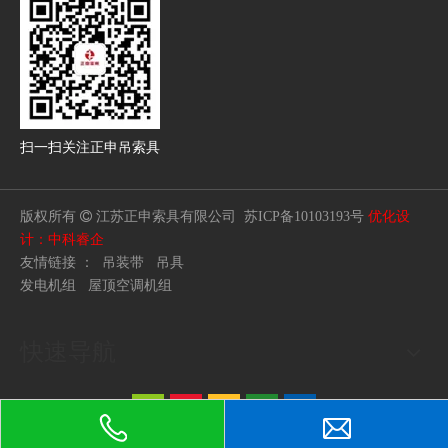
扫一扫
关注正申吊索具
版权所有

江苏正申索具有限公司
苏ICP备10103193号
优化设
计：中科睿企
友情链接 ：
吊装带
吊具
发电机组
屋顶空调机组
快速导航