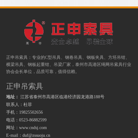
正申吊索具：专业的
C型吊具
、
钢卷吊具
、
钢板夹具
、
方坯吊钳
、
厂家
泰州市高港区绳网吊索具行业
横梁吊具
、
钢板起重钳
、
吊梁
，
协会会长单位，品质可靠，值得信赖。
正申吊索具
地址：
江苏省泰州市高港区临港经济园龙港路
188号
联系人：杜菲
手机：19825502656
电话：0523-86882599
网址：
www.cndsj.com
E-mail：
duf@zssuoju.cn