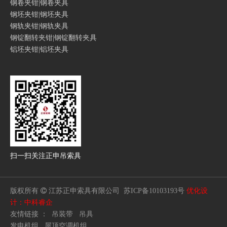
钢卷夹钳|钢卷夹具
钢坯夹钳|钢坯夹具
钢轨夹钳|钢轨夹具
钢锭翻转夹钳|钢锭翻转夹具
铝坯夹钳|铝坯夹具
扫一扫
关注正申吊索具
版权所有

江苏正申索具有限公司
苏ICP备10103193号
优化设
计：中科睿企
友情链接 ：
吊装带
吊具
发电机组
屋顶空调机组