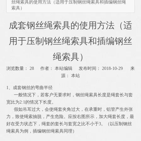
丝绳索具的使用方法（适用于压制钢丝绳索具和插编钢丝绳
索具）
成套钢丝绳索具的使用方法（适
用于压制钢丝绳索具和插编钢丝
绳索具）
浏览数量：
28
作者： 本站编辑 发布时间： 2018-10-29 来
源：
本站
["wechat","weibo","qzone","douban","email"]
1、成套钢丝的弯曲半径
一般情况下，若客户无要求时，钢丝绳索具长度是绳套长与套
宽比为2:1的情况下长度。
假如吊耳过大，会使绳套夹角过大，在承重时，铝管产生外张
力，致使绳索抽脱，产生危险。应按右图所示，加大绳套长度，最
好在受力状态下，绳套的套长与套宽之比不小于3。（以压制钢丝
绳索具为例，插编钢丝绳索具同理）