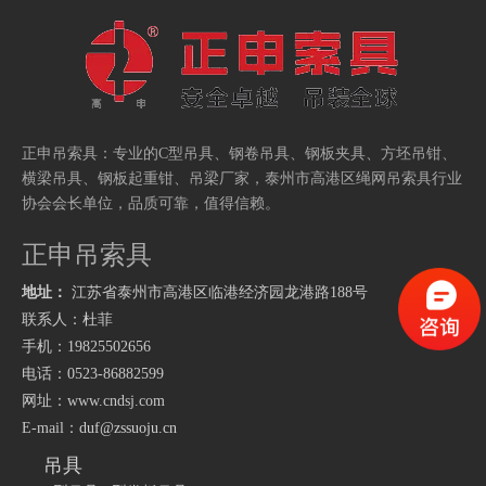
正申吊索具：专业的
C型吊具
、
钢卷吊具
、
钢板夹具
、
方坯吊钳
、
厂家
泰州市高港区绳网吊索具行业
横梁吊具
、
钢板起重钳
、
吊梁
，
协会会长单位，品质可靠，值得信赖。
正申吊索具
地址：
江苏省泰州市高港区临港经济园龙港路
188号
联系人：杜菲
手机：19825502656
电话：0523-86882599
网址：
www.cndsj.com
E-mail：
duf@zssuoju.cn
吊具