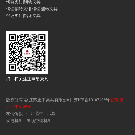
钢轨夹钳|钢轨夹具
钢锭翻转夹钳|钢锭翻转夹具
铝坯夹钳|铝坯夹具
扫一扫
关注正申吊索具
版权所有

江苏正申索具有限公司
苏ICP备10103193号
优化设
计：中科睿企
友情链接 ：
吊装带
吊具
发电机组
屋顶空调机组