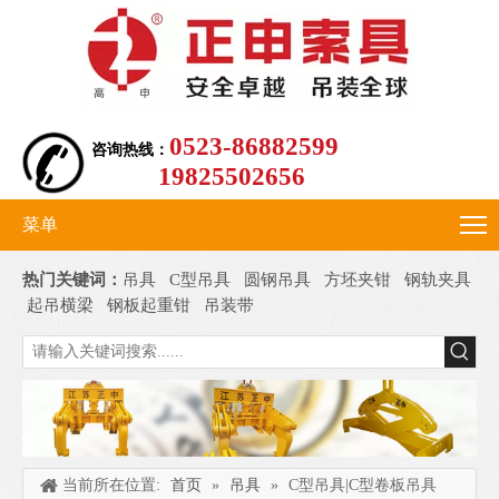
0523-86882599
咨询热线：
19825502656
菜单
热门关键词：
吊具
C型吊具
圆钢吊具
方坯夹钳
钢轨夹具
起吊横梁
钢板起重钳
吊装带
当前所在位置:
首页
»
吊具
»
C型吊具|C型卷板吊具