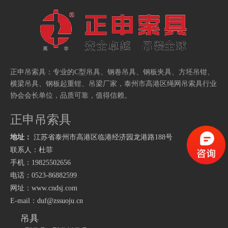
正申吊索具：专业的
C型吊具
、
钢卷吊具
、
钢板夹具
、
方坯吊钳
、
厂家
泰州市高港区绳网吊索具行业
横梁吊具
、
钢板起重钳
、
吊梁
，
协会会长单位，品质可靠，值得信赖。
正申吊索具
地址：
江苏省泰州市高港区临港经济园龙港路
188号
联系人：杜菲
手机：19825502656
电话：0523-86882599
网址：
www.cndsj.com
E-mail：
duf@zssuoju.cn
吊具