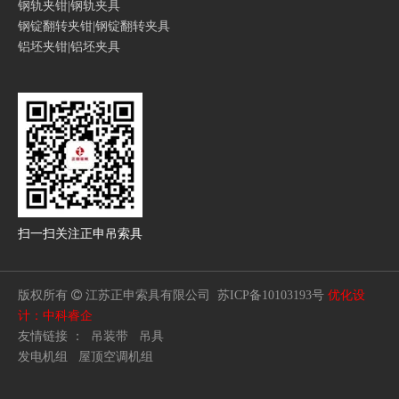
钢轨夹钳|钢轨夹具
钢锭翻转夹钳|钢锭翻转夹具
铝坯夹钳|铝坯夹具
扫一扫
关注正申吊索具
版权所有

江苏正申索具有限公司
苏ICP备10103193号
优化设
计：中科睿企
友情链接 ：
吊装带
吊具
发电机组
屋顶空调机组