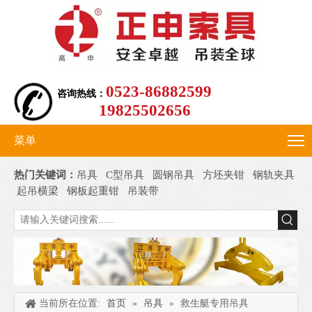
0523-86882599
咨询热线：
19825502656
菜单
热门关键词：
吊具
C型吊具
圆钢吊具
方坯夹钳
钢轨夹具
起吊横梁
钢板起重钳
吊装带
当前所在位置:
首页
»
吊具
»
救生艇专用吊具