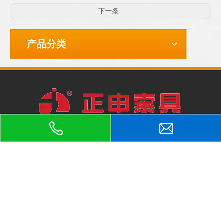
下一条:
产品分类
正申吊索具：专业的
C型吊具
、
钢卷吊具
、
钢板夹具
、
方坯吊钳
、
厂家
泰州市高港区绳网吊索具行业
横梁吊具
、
钢板起重钳
、
吊梁
，
协会会长单位，品质可靠，值得信赖。
正申吊索具
地址：
江苏省泰州市高港区临港经济园龙港路
188号