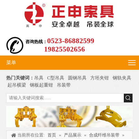
0523-86882599
咨询热线：
19825502656
菜单
热门关键词：
吊具
C型吊具
圆钢吊具
方坯夹钳
钢轨夹具
起吊横梁
钢板起重钳
吊装带
当前所在位置:
首页
»
产品展示
»
合成纤维吊装带
»