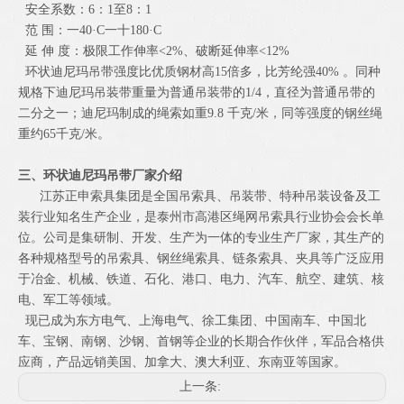
安全系数：6：1至8：1
范 围：一40·C一十180·C
延 伸 度：极限工作伸率<2%、破断延伸率<12%
环状迪尼玛吊带强度比优质钢材高15倍多，比芳纶强40% 。同种
规格下迪尼玛吊装带重量为普通吊装带的1/4，直径为普通吊带的
二分之一；迪尼玛制成的绳索如重9.8 千克/米，同等强度的钢丝绳
重约65千克/米。
三、环状迪尼玛吊带厂家介绍
江苏正申索具集团是全国吊索具、吊装带、特种吊装设备及工
装行业知名生产企业，是泰州市高港区绳网吊索具行业协会会长单
位。公司是集研制、开发、生产为一体的专业生产厂家，其生产的
各种规格型号的吊索具、钢丝绳索具、链条索具、夹具等广泛应用
于冶金、机械、铁道、石化、港口、电力、汽车、航空、建筑、核
电、军工等领域。
现已成为东方电气、上海电气、徐工集团、中国南车、中国北
车、宝钢、南钢、沙钢、首钢等企业的长期合作伙伴，军品合格供
应商，产品远销美国、加拿大、澳大利亚、东南亚等国家。
上一条: