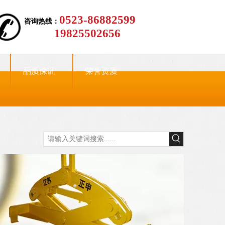
0523-86882599
咨询热线：
19825502656
品质保证
荣誉资质