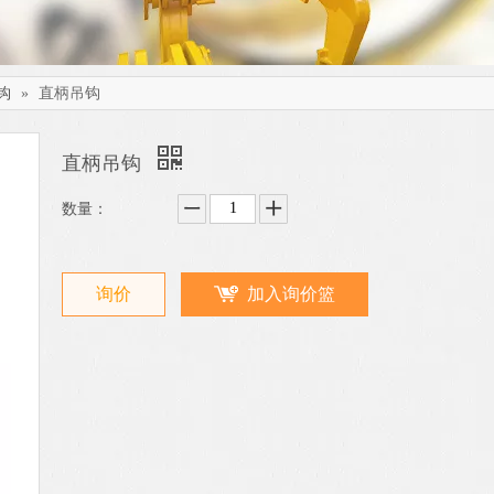
钩
»
直柄吊钩
直柄吊钩
数量：
询价
加入询价篮