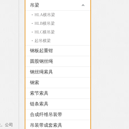
吊梁
HLA横吊梁
HLB横吊梁
HLC横吊梁
起吊横梁
钢板起重钳
圆股钢丝绳
钢丝绳索具
钢索
索节索具
。
链条索具
合成纤维吊装带
位。公司
吊装带成套索具