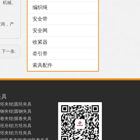
、机械、
编织绳
安全带
应商，产
安全网
收紧器
下一条:
牵引带
索具配件
夹具
坯夹钳|圆坯夹具
钢夹钳|圆钢夹具
卷夹钳|握卷夹具
坯吊钳|方坯吊具
坯夹钳|方坯夹具