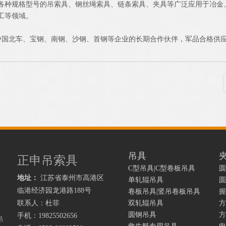
各种规格型号的吊索具、钢丝绳索具、链条索具、夹具等广泛应用于冶金
工等领域。
国北车、宝钢、南钢、沙钢、首钢等企业的长期合作伙伴，军品合格供
吊具
正申吊索具
C型吊具|C型卷板吊具
圆
地址：
江苏省泰州市高港区
单轧辊吊具
圆
临港经济园龙港路
188号
卷板吊具|竖吊卷板吊具
握
联系人：杜菲
双轧辊吊具
方
圆钢吊具
方
手机：19825502656
吊