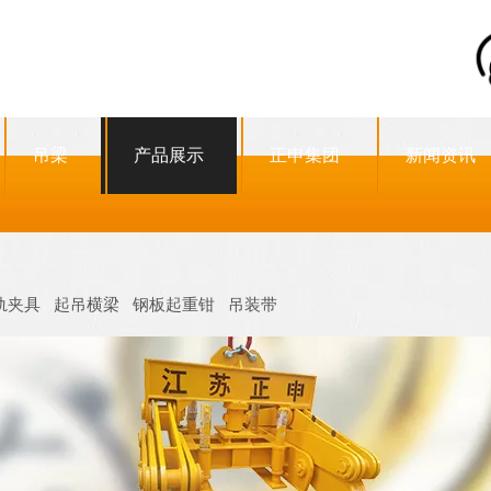
吊梁
产品展示
正申集团
新闻资讯
轨夹具
起吊横梁
钢板起重钳
吊装带