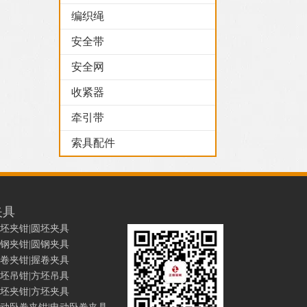
编织绳
安全带
安全网
收紧器
牵引带
索具配件
夹具
坯夹钳|圆坯夹具
钢夹钳|圆钢夹具
卷夹钳|握卷夹具
坯吊钳|方坯吊具
坯夹钳|方坯夹具