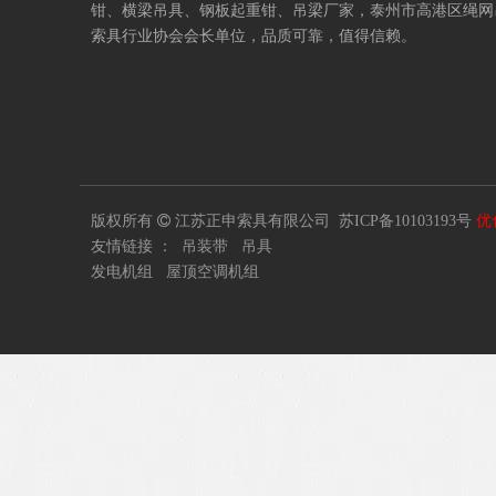
厂家
泰州市高港区绳网
钳
、
横梁吊具
、
钢板起重钳
、
吊梁
，
索具行业协会会长单位，品质可靠，值得信赖。
版权所有

江苏正申索具有限公司
苏ICP备10103193号
优
友情链接 ：
吊装带
吊具
发电机组
屋顶空调机组