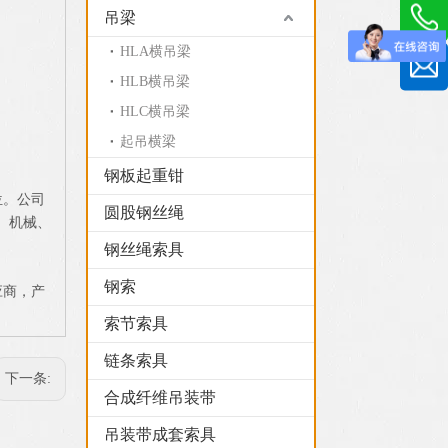
吊梁
HLA横吊梁
HLB横吊梁
HLC横吊梁
起吊横梁
钢板起重钳
位。公司
圆股钢丝绳
、机械、
钢丝绳索具
钢索
应商，产
索节索具
链条索具
下一条:
合成纤维吊装带
吊装带成套索具