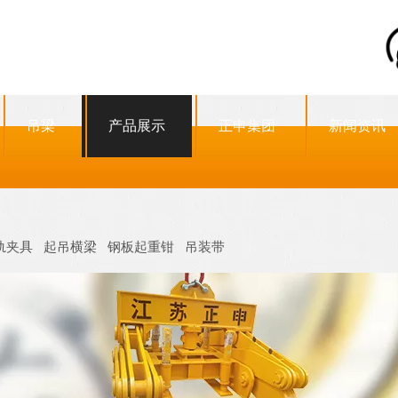
吊梁
产品展示
正申集团
新闻资讯
轨夹具
起吊横梁
钢板起重钳
吊装带