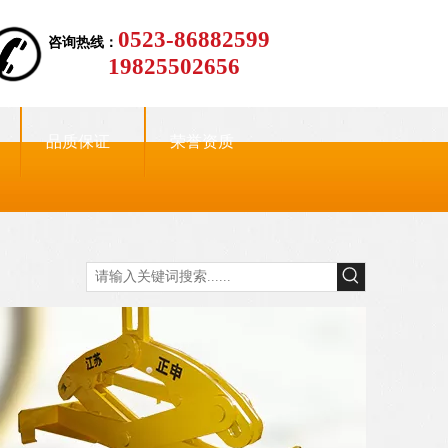
0523-86882599
咨询热线：
19825502656
品质保证
荣誉资质