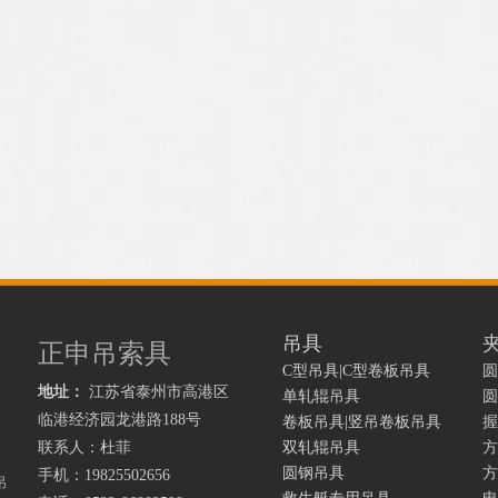
吊具
正申吊索具
C型吊具|C型卷板吊具
圆
地址：
江苏省泰州市高港区
单轧辊吊具
圆
临港经济园龙港路
188号
卷板吊具|竖吊卷板吊具
握
联系人：杜菲
双轧辊吊具
方
圆钢吊具
方
手机：19825502656
吊