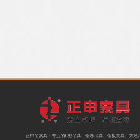
正申吊索具：专业的
C型吊具
、
钢卷吊具
、
钢板夹具
、
方坯