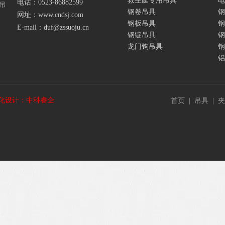
救生艇专用吊具
电
电话：0523-86882599
吊
钢卷吊具
钢
网址：
www.cndsj.com
钢板吊具
钢
E-mail：
duf@zssuoju.cn
钢锭吊具
钢
龙门钩吊具
钢
铝
化设计：中科睿企
首页
|
吊具
|
夹