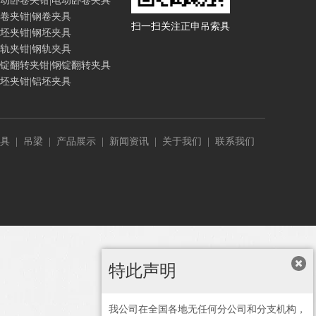
动卧卷夹钳|电动卧卷夹具
卷夹钳|钢卷夹具
扫一扫
关注正申吊索具
坯夹钳|钢坯夹具
轨夹钳|钢轨夹具
锭翻转夹钳|钢锭翻转夹具
坯夹钳|铝坯夹具
具
|
吊梁
|
产品展示
|
新闻资讯
|
关于我们
|
联系我们
特此声明
我公司在全国各地无任何分公司和分支机构，