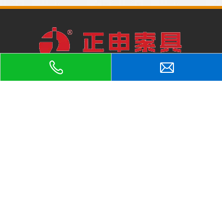
正申吊索具：专业的
C型吊具
、
钢卷吊具
、
钢板夹具
、
方坯吊钳
、
厂家
泰州市高港区绳网吊索具行业
横梁吊具
、
钢板起重钳
、
吊梁
，
协会会长单位，品质可靠，值得信赖。
正申吊索具
地址：
江苏省泰州市高港区临港经济园龙港路
188号
联系人：杜菲
手机：19825502656
电话：0523-86882599
网址：
www.cndsj.com
E-mail：
duf@zssuoju.cn