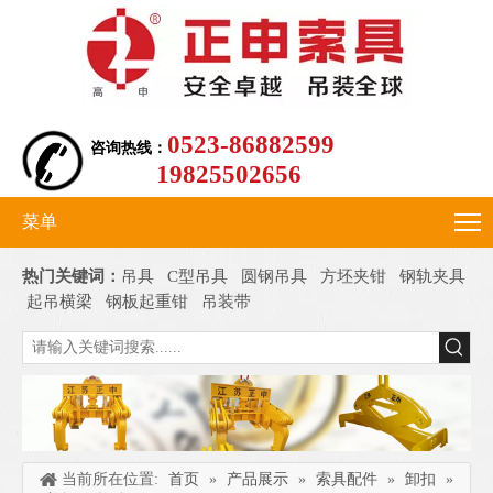
0523-86882599
咨询热线：
19825502656
菜单
热门关键词：
吊具
C型吊具
圆钢吊具
方坯夹钳
钢轨夹具
起吊横梁
钢板起重钳
吊装带
当前所在位置:
首页
»
产品展示
»
索具配件
»
卸扣
»