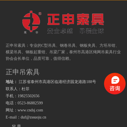
正申吊索具：专业的
C型吊具
、
钢卷吊具
、
钢板夹具
、
方坯吊钳
、
厂家
泰州市高港区绳网吊索具行业
横梁吊具
、
钢板起重钳
、
吊梁
，
协会会长单位，品质可靠，值得信赖。
正申吊索具
地址：
江苏省泰州市高港区临港经济园龙港路
188号
联系人：杜菲
手机：19825502656
电话：0523-86882599
网址：
www.cndsj.com
E-mail：
duf@zssuoju.cn