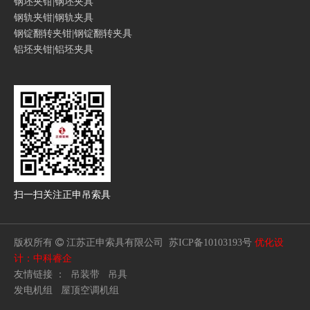
钢坯夹钳|钢坯夹具
钢轨夹钳|钢轨夹具
钢锭翻转夹钳|钢锭翻转夹具
铝坯夹钳|铝坯夹具
扫一扫
关注正申吊索具
版权所有

江苏正申索具有限公司
苏ICP备10103193号
优化设
计：中科睿企
友情链接 ：
吊装带
吊具
发电机组
屋顶空调机组