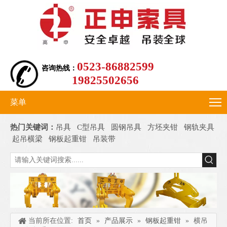
0523-86882599
咨询热线：
19825502656
菜单
热门关键词：
吊具
C型吊具
圆钢吊具
方坯夹钳
钢轨夹具
起吊横梁
钢板起重钳
吊装带
当前所在位置:
首页
»
产品展示
»
钢板起重钳
»
横吊